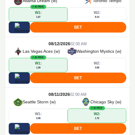
Atlanta Dream (w)
Toronto Tempo
⚡ AI PICK
W1:
W2:
1.07
8.13
BET
08/12/2026
02:00 AM
Las Vegas Aces (w)
Washington Mystics (w)
⚡ AI PICK
W1:
W2:
1.28
3.58
BET
08/11/2026
02:00 AM
Seattle Storm (w)
Chicago Sky (w)
⚡ AI PICK
W1:
W2:
2.08
1.72
BET