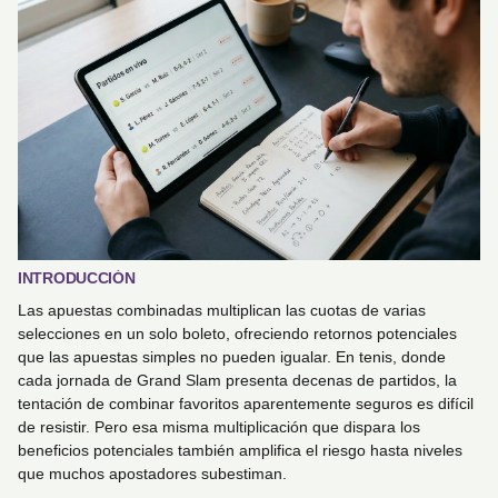
INTRODUCCIÓN
Las apuestas combinadas multiplican las cuotas de varias
selecciones en un solo boleto, ofreciendo retornos potenciales
que las apuestas simples no pueden igualar. En tenis, donde
cada jornada de Grand Slam presenta decenas de partidos, la
tentación de combinar favoritos aparentemente seguros es difícil
de resistir. Pero esa misma multiplicación que dispara los
beneficios potenciales también amplifica el riesgo hasta niveles
que muchos apostadores subestiman.