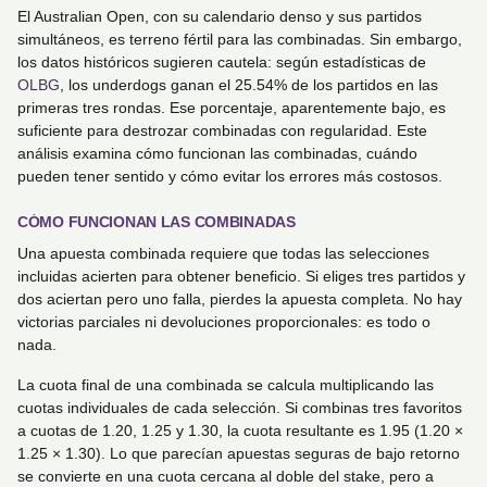
El Australian Open, con su calendario denso y sus partidos
simultáneos, es terreno fértil para las combinadas. Sin embargo,
los datos históricos sugieren cautela: según estadísticas de
OLBG
, los underdogs ganan el 25.54% de los partidos en las
primeras tres rondas. Ese porcentaje, aparentemente bajo, es
suficiente para destrozar combinadas con regularidad. Este
análisis examina cómo funcionan las combinadas, cuándo
pueden tener sentido y cómo evitar los errores más costosos.
CÓMO FUNCIONAN LAS COMBINADAS
Una apuesta combinada requiere que todas las selecciones
incluidas acierten para obtener beneficio. Si eliges tres partidos y
dos aciertan pero uno falla, pierdes la apuesta completa. No hay
victorias parciales ni devoluciones proporcionales: es todo o
nada.
La cuota final de una combinada se calcula multiplicando las
cuotas individuales de cada selección. Si combinas tres favoritos
a cuotas de 1.20, 1.25 y 1.30, la cuota resultante es 1.95 (1.20 ×
1.25 × 1.30). Lo que parecían apuestas seguras de bajo retorno
se convierte en una cuota cercana al doble del stake, pero a