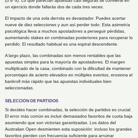
(0.8^5). Lo que parecían apuestas casi seguras se convierte en
un ejercicio donde fallarás dos de cada tres veces.
El impacto de una sola derrota es devastador. Puedes acertar
nueve de diez selecciones y aun así perder todo. Esta asimetría
psicológica lleva a muchos apostadores a perseguir pérdidas,
aumentando stakes en combinadas posteriores para recuperar lo
perdido. El resultado habitual es una espiral descendente.
A largo plazo, las combinadas son menos rentables que las
apuestas simples para la mayoría de apostadores. El margen
multiplicado de la casa, combinado con la dificultad de mantener
porcentajes de acierto elevados en múltiples eventos, erosiona el
bankroll más rápido que las apuestas individuales bien
seleccionadas.
SELECCIÓN DE PARTIDOS
Si decides hacer combinadas, la selección de partidos es crucial.
El error más común es incluir demasiados favoritos de cuota baja
asumiendo que son victorias garantizadas. Los datos del
Australian Open desmienten esta suposición: incluso los grandes
favoritos pierden con frecuencia suficiente para arruinar