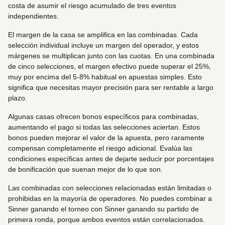
costa de asumir el riesgo acumulado de tres eventos
independientes.
El margen de la casa se amplifica en las combinadas. Cada
selección individual incluye un margen del operador, y estos
márgenes se multiplican junto con las cuotas. En una combinada
de cinco selecciones, el margen efectivo puede superar el 25%,
muy por encima del 5-8% habitual en apuestas simples. Esto
significa que necesitas mayor precisión para ser rentable a largo
plazo.
Algunas casas ofrecen bonos específicos para combinadas,
aumentando el pago si todas las selecciones aciertan. Estos
bonos pueden mejorar el valor de la apuesta, pero raramente
compensan completamente el riesgo adicional. Evalúa las
condiciones específicas antes de dejarte seducir por porcentajes
de bonificación que suenan mejor de lo que son.
Las combinadas con selecciones relacionadas están limitadas o
prohibidas en la mayoría de operadores. No puedes combinar a
Sinner ganando el torneo con Sinner ganando su partido de
primera ronda, porque ambos eventos están correlacionados.