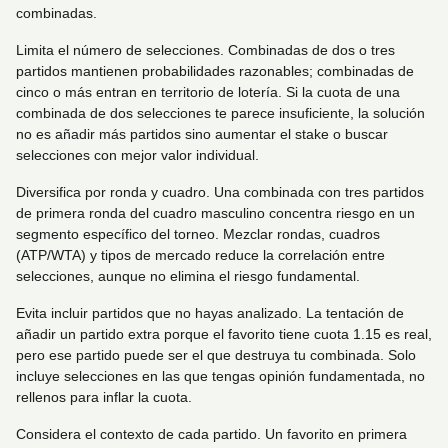
combinadas.
Limita el número de selecciones. Combinadas de dos o tres
partidos mantienen probabilidades razonables; combinadas de
cinco o más entran en territorio de lotería. Si la cuota de una
combinada de dos selecciones te parece insuficiente, la solución
no es añadir más partidos sino aumentar el stake o buscar
selecciones con mejor valor individual.
Diversifica por ronda y cuadro. Una combinada con tres partidos
de primera ronda del cuadro masculino concentra riesgo en un
segmento específico del torneo. Mezclar rondas, cuadros
(ATP/WTA) y tipos de mercado reduce la correlación entre
selecciones, aunque no elimina el riesgo fundamental.
Evita incluir partidos que no hayas analizado. La tentación de
añadir un partido extra porque el favorito tiene cuota 1.15 es real,
pero ese partido puede ser el que destruya tu combinada. Solo
incluye selecciones en las que tengas opinión fundamentada, no
rellenos para inflar la cuota.
Considera el contexto de cada partido. Un favorito en primera