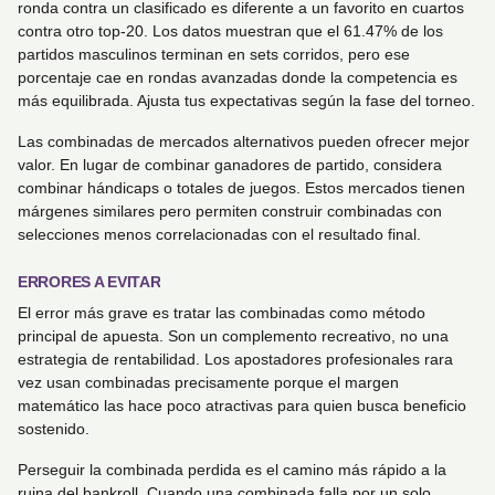
ronda contra un clasificado es diferente a un favorito en cuartos
contra otro top-20. Los datos muestran que el 61.47% de los
partidos masculinos terminan en sets corridos, pero ese
porcentaje cae en rondas avanzadas donde la competencia es
más equilibrada. Ajusta tus expectativas según la fase del torneo.
Las combinadas de mercados alternativos pueden ofrecer mejor
valor. En lugar de combinar ganadores de partido, considera
combinar hándicaps o totales de juegos. Estos mercados tienen
márgenes similares pero permiten construir combinadas con
selecciones menos correlacionadas con el resultado final.
ERRORES A EVITAR
El error más grave es tratar las combinadas como método
principal de apuesta. Son un complemento recreativo, no una
estrategia de rentabilidad. Los apostadores profesionales rara
vez usan combinadas precisamente porque el margen
matemático las hace poco atractivas para quien busca beneficio
sostenido.
Perseguir la combinada perdida es el camino más rápido a la
ruina del bankroll. Cuando una combinada falla por un solo