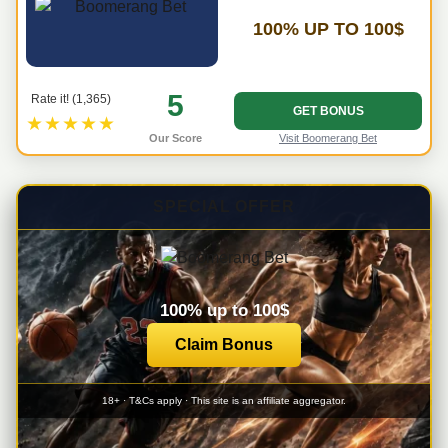
100% UP TO 100$
5
Rate it! (1,365)
GET BONUS
★★★★★
Our Score
Visit Boomerang Bet
SPECIAL OFFER
100% up to 100$
Claim Bonus
18+ · T&Cs apply · This site is an affiliate aggregator.