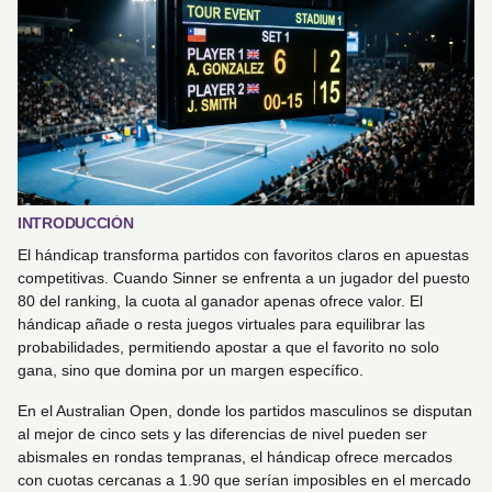
INTRODUCCIÓN
El hándicap transforma partidos con favoritos claros en apuestas
competitivas. Cuando Sinner se enfrenta a un jugador del puesto
80 del ranking, la cuota al ganador apenas ofrece valor. El
hándicap añade o resta juegos virtuales para equilibrar las
probabilidades, permitiendo apostar a que el favorito no solo
gana, sino que domina por un margen específico.
En el Australian Open, donde los partidos masculinos se disputan
al mejor de cinco sets y las diferencias de nivel pueden ser
abismales en rondas tempranas, el hándicap ofrece mercados
con cuotas cercanas a 1.90 que serían imposibles en el mercado