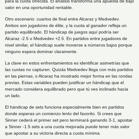
para la cuota ofrecida. El análisis transforma una apuesta de bajo
valor en una oportunidad rentable.
Otro escenario: cuartos de final entre Alcaraz y Medvedev.
Ambos son jugadores de élite, y la cuota al ganador refleja un
partido equilibrado. El hándicap de juegos aquí podría ser
Alcaraz -2.5 o Medvedev +2.5. En partidos entre jugadores de
nivel similar, el hándicap suele moverse a números bajos porque
ninguno espera dominar claramente.
La clave en estos enfrentamientos es identificar asimetrías que
las cuotas no capturen. Quizás Medvedev llega con más partidos
en las piernas, o Alcaraz ha mostrado mejor forma en las rondas
previas. Estas variables pueden justificar un hándicap que el
mercado considera equilibrado pero que tú ves inclinado hacia
un lado.
El hándicap de sets funciona especialmente bien en partidos
donde esperas un comienzo lento del favorito. Si crees que
Sinner cederá el primer set pero terminará ganando 3-1, apostar
a Sinner -1.5 sets a una cuota mejorada puede tener más valor
que apostar a su victoria directa a cuota mínima.