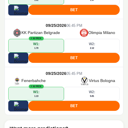
1.81
1.97
BET
09/25/2026
06:45 PM
KK Partizan Belgrade
Olimpia Milano
⚡ AI PICK
W1:
W2:
1.70
2.12
BET
09/25/2026
05:45 PM
Fenerbahche
Virtus Bologna
⚡ AI PICK
W1:
W2:
1.13
5.81
BET