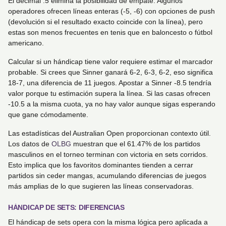
El decimal .5 elimina la posibilidad de empate. Algunos
operadores ofrecen líneas enteras (-5, -6) con opciones de push
(devolución si el resultado exacto coincide con la línea), pero
estas son menos frecuentes en tenis que en baloncesto o fútbol
americano.
Calcular si un hándicap tiene valor requiere estimar el marcador
probable. Si crees que Sinner ganará 6-2, 6-3, 6-2, eso significa
18-7, una diferencia de 11 juegos. Apostar a Sinner -8.5 tendría
valor porque tu estimación supera la línea. Si las casas ofrecen
-10.5 a la misma cuota, ya no hay valor aunque sigas esperando
que gane cómodamente.
Las estadísticas del Australian Open proporcionan contexto útil.
Los datos de
OLBG
muestran que el 61.47% de los partidos
masculinos en el torneo terminan con victoria en sets corridos.
Esto implica que los favoritos dominantes tienden a cerrar
partidos sin ceder mangas, acumulando diferencias de juegos
más amplias de lo que sugieren las líneas conservadoras.
HÁNDICAP DE SETS: DIFERENCIAS
El hándicap de sets opera con la misma lógica pero aplicada a