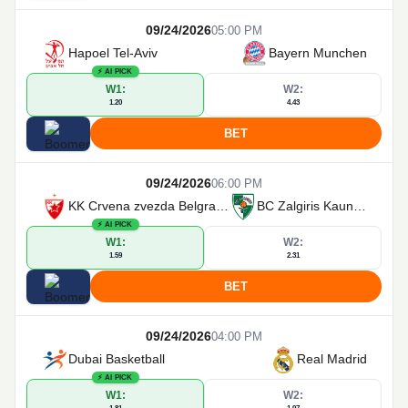
09/24/2026
05:00 PM
Hapoel Tel-Aviv
Bayern Munchen
⚡ AI PICK
W1:
W2:
1.20
4.43
BET
09/24/2026
06:00 PM
KK Crvena zvezda Belgrade
BC Zalgiris Kaunas
⚡ AI PICK
W1:
W2:
1.59
2.31
BET
09/24/2026
04:00 PM
Dubai Basketball
Real Madrid
⚡ AI PICK
W1:
W2: