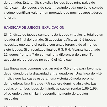
de ganador. Este análisis explica los dos tipos principales de
hándicap —de juegos y de sets—, cuándo cada uno tiene sentido
y cómo identificar valor en un mercado que muchos apostadores
ignoran.
HÁNDICAP DE JUEGOS: EXPLICACIÓN
El hándicap de juegos suma o resta juegos virtuales al total de un
jugador al final del partido. Si apuestas a Alcaraz -6.5 juegos,
necesitas que gane el partido con una diferencia de al menos
siete juegos. Si el resultado final es 6-3, 6-4, Alcaraz ha ganado
12 juegos frente a 7 de su rival, una diferencia de cinco. Tu
apuesta pierde porque no cubrió el hándicap.
Las líneas más comunes oscilan entre -3.5 y -8.5 para favoritos,
dependiendo de la disparidad entre jugadores. Una línea de -4.5
implica que las casas esperan una victoria cómoda pero no
demoledora. Una línea de -7.5 sugiere dominio absoluto. Las
cuotas en ambos lados del hándicap suelen rondar 1.85-1.95,
ofreciendo valor similar independientemente de a quién
respaldes.