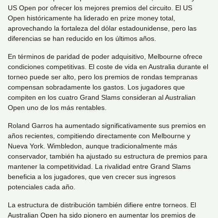
US Open por ofrecer los mejores premios del circuito. El US
Open históricamente ha liderado en prize money total,
aprovechando la fortaleza del dólar estadounidense, pero las
diferencias se han reducido en los últimos años.
En términos de paridad de poder adquisitivo, Melbourne ofrece
condiciones competitivas. El coste de vida en Australia durante el
torneo puede ser alto, pero los premios de rondas tempranas
compensan sobradamente los gastos. Los jugadores que
compiten en los cuatro Grand Slams consideran al Australian
Open uno de los más rentables.
Roland Garros ha aumentado significativamente sus premios en
años recientes, compitiendo directamente con Melbourne y
Nueva York. Wimbledon, aunque tradicionalmente más
conservador, también ha ajustado su estructura de premios para
mantener la competitividad. La rivalidad entre Grand Slams
beneficia a los jugadores, que ven crecer sus ingresos
potenciales cada año.
La estructura de distribución también difiere entre torneos. El
Australian Open ha sido pionero en aumentar los premios de