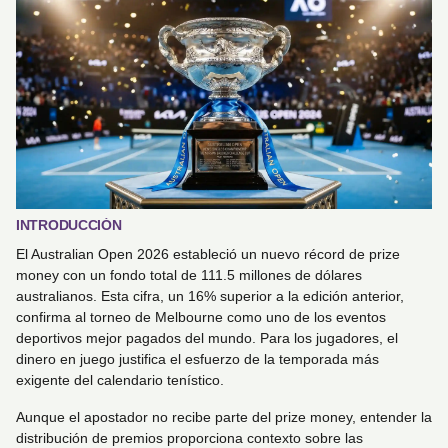
INTRODUCCIÓN
El Australian Open 2026 estableció un nuevo récord de prize
money con un fondo total de 111.5 millones de dólares
australianos. Esta cifra, un 16% superior a la edición anterior,
confirma al torneo de Melbourne como uno de los eventos
deportivos mejor pagados del mundo. Para los jugadores, el
dinero en juego justifica el esfuerzo de la temporada más
exigente del calendario tenístico.
Aunque el apostador no recibe parte del prize money, entender la
distribución de premios proporciona contexto sobre las