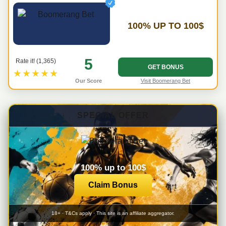
100% UP TO 100$
5
Rate it! (1,365)
GET BONUS
★★★★★
Our Score
Visit Boomerang Bet
SPECIAL OFFER
100% up to 100$
Claim Bonus
18+ · T&Cs apply · This site is an affiliate aggregator.