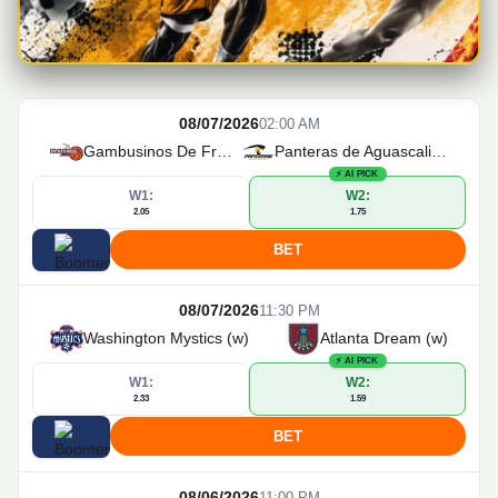
08/07/2026
02:00 AM
Gambusinos De Fresnillo
Panteras de Aguascalientes
⚡ AI PICK
W1:
W2:
2.05
1.75
BET
08/07/2026
11:30 PM
Washington Mystics (w)
Atlanta Dream (w)
⚡ AI PICK
W1:
W2:
2.33
1.59
BET
08/06/2026
11:00 PM