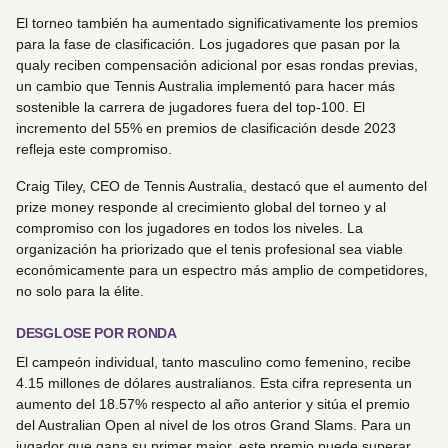
El torneo también ha aumentado significativamente los premios
para la fase de clasificación. Los jugadores que pasan por la
qualy reciben compensación adicional por esas rondas previas,
un cambio que Tennis Australia implementó para hacer más
sostenible la carrera de jugadores fuera del top-100. El
incremento del 55% en premios de clasificación desde 2023
refleja este compromiso.
Craig Tiley, CEO de Tennis Australia, destacó que el aumento del
prize money responde al crecimiento global del torneo y al
compromiso con los jugadores en todos los niveles. La
organización ha priorizado que el tenis profesional sea viable
económicamente para un espectro más amplio de competidores,
no solo para la élite.
DESGLOSE POR RONDA
El campeón individual, tanto masculino como femenino, recibe
4.15 millones de dólares australianos. Esta cifra representa un
aumento del 18.57% respecto al año anterior y sitúa el premio
del Australian Open al nivel de los otros Grand Slams. Para un
jugador que gana su primer major, este premio puede superar