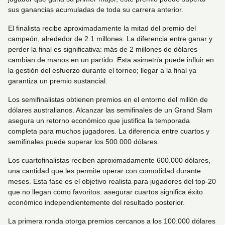
sus ganancias acumuladas de toda su carrera anterior.
El finalista recibe aproximadamente la mitad del premio del
campeón, alrededor de 2.1 millones. La diferencia entre ganar y
perder la final es significativa: más de 2 millones de dólares
cambian de manos en un partido. Esta asimetría puede influir en
la gestión del esfuerzo durante el torneo; llegar a la final ya
garantiza un premio sustancial.
Los semifinalistas obtienen premios en el entorno del millón de
dólares australianos. Alcanzar las semifinales de un Grand Slam
asegura un retorno económico que justifica la temporada
completa para muchos jugadores. La diferencia entre cuartos y
semifinales puede superar los 500.000 dólares.
Los cuartofinalistas reciben aproximadamente 600.000 dólares,
una cantidad que les permite operar con comodidad durante
meses. Esta fase es el objetivo realista para jugadores del top-20
que no llegan como favoritos: asegurar cuartos significa éxito
económico independientemente del resultado posterior.
La primera ronda otorga premios cercanos a los 100.000 dólares