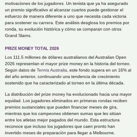
motivaciones de los jugadores. Un tenista que ya ha asegurado
un premio significativo al alcanzar cuartos puede gestionar el
esfuerzo de manera diferente a uno que necesita cada victoria
para sostener su carrera. Este análisis desglosa los premios por
ronda, su evolución histórica y cómo se comparan con otros
Grand Slams.
PRIZE MONEY TOTAL 2026
Los 111.5 millones de dólares australianos del Australian Open
2026 representan el mayor prize money en la historia del torneo.
Según datos de
Tennis Australia
, este fondo supera en un 16% al
del año anterior, continuando una tendencia de crecimiento
sostenido que ha caracterizado al torneo en la última década.
La distribución del prize money ha evolucionado hacia una mayor
equidad. Los jugadores eliminados en primeras rondas reciben
premios sustanciales que pueden financiar meses de gira,
mientras que los campeones obtienen sumas que les sitúan
entre los atletas mejor pagados del mundo. Esta estructura
reconoce que incluso los jugadores que caen pronto han
invertido meses de preparación para llegar a Melbourne.