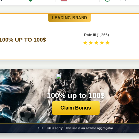
LEADING BRAND
Rate it! (1,365)
100% UP TO 100$
★★★★★
100% up to 100$
Claim Bonus
18+ · T&Cs apply · This site is an affiliate aggregator.