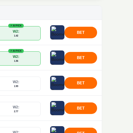
⚡ AI PICK
W2:
BET
1.42
⚡ AI PICK
W2:
BET
1.36
W2:
BET
1.93
W2:
BET
2.77
W2: