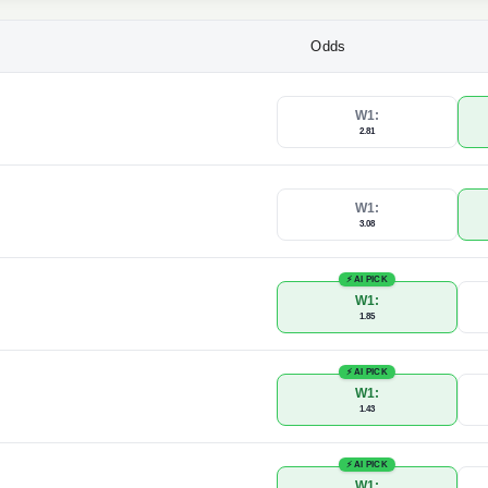
Odds
W1:
2.81
W1:
3.08
⚡ AI PICK
W1:
1.85
⚡ AI PICK
W1:
1.43
⚡ AI PICK
W1: