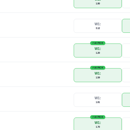
1.80
W1:
3.12
⚡ AI PICK
W1:
1.20
⚡ AI PICK
W1:
1.59
W1:
1.81
⚡ AI PICK
W1:
1.70