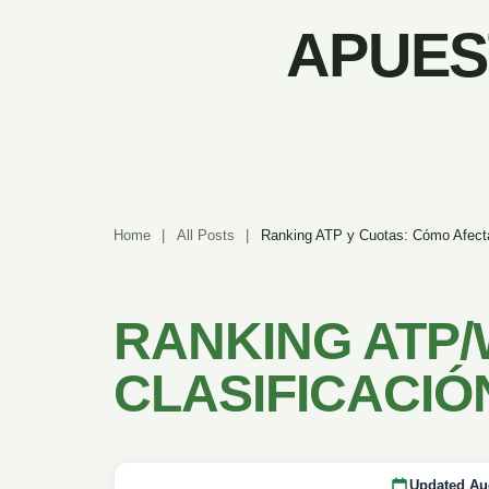
APUES
Home
|
All Posts
|
Ranking ATP y Cuotas: Cómo Afecta 
RANKING ATP/
CLASIFICACIÓ
Updated Au