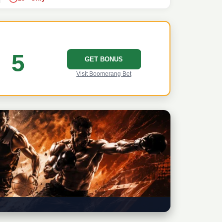
5
GET BONUS
Visit Boomerang Bet